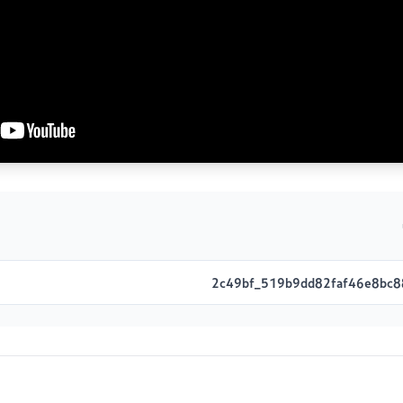
2c49bf_519b9dd82faf46e8bc8