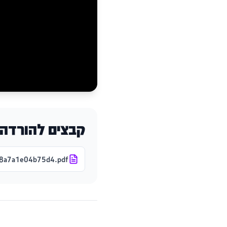
קבצים להורדה
8a7a1e04b75d4.pdf